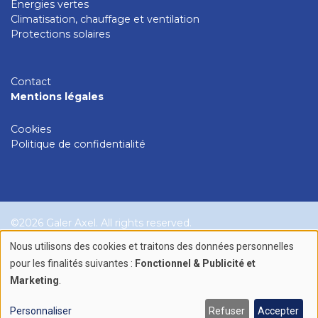
Énergies vertes
Climatisation, chauffage et ventilation
Protections solaires
Contact
Mentions légales
Cookies
Politique de confidentialité
©2026 Galer Axel. All rights reserved.
Nous utilisons des cookies et traitons des données personnelles
Use
Création site internet par
pour les finalités suivantes :
Fonctionnel & Publicité et
Marketing
.
of
personal
Personnaliser
Refuser
Accepter